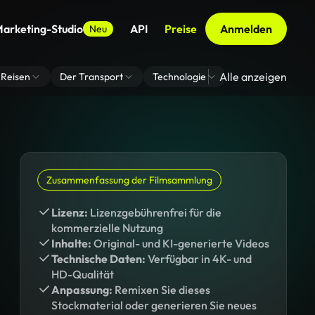
arketing-Studio
API
Preise
Anmelden
Neu
Alle anzeigen
Reisen
Der Transport
Technologie
Zoom Virtuelle H
Zusammenfassung der Filmsammlung
Lizenz:
Lizenzgebührenfrei für die
kommerzielle Nutzung
Inhalte:
Original- und KI-generierte Videos
Technische Daten:
Verfügbar in 4K- und
HD-Qualität
Anpassung:
Remixen Sie dieses
Stockmaterial oder generieren Sie neues