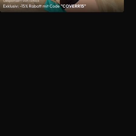
Gesponsert von iStock
Exklusiv: -15% Rabatt mit Code
"COVERR15"