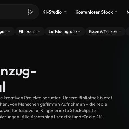
KI-Studio
Kostenloser Stock
M
ngen
Fitness Ist
Luftvideografie
Essen & Trinken
anzug-
l
 kreativen Projekte herunter. Unsere Bibliothek bietet
chen, von Menschen gefilmten Aufnahmen – die reale
wie fantasievolle, KI-generierte Stockclips für
erungen. Alle Assets sind lizenzfrei und für die 4K-