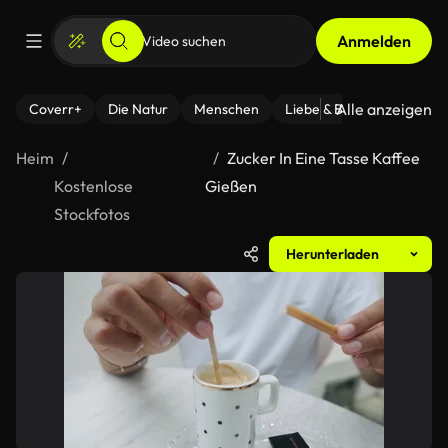
Anmelden
Alle anzeigen
Coverr+
Die Natur
Menschen
Liebe & Beziehungen
F
Heim
Zucker In Eine Tasse Kaffee
Kostenlose
Gießen
Stockfotos
Herunterladen