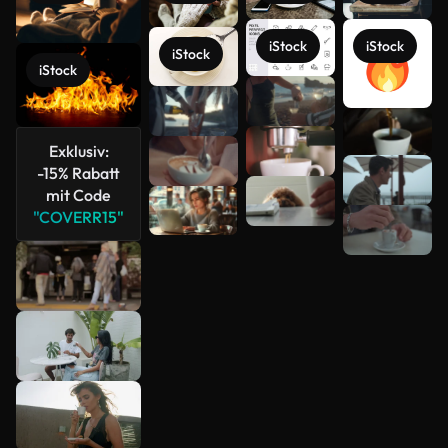
iStock
iStock
iStock
iStock
Mehr
Exklusiv:
anzeigen
-15% Rabatt
mit Code
"COVERR15"