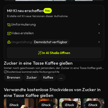
Mit KI neu erschaffen
Neu
Erstelle mit KI neue Versionen dieser Aufnahme.
Umformulierung
Video erstellen
Umgestaltung
Demnächst verfügbar
In AI Studio öffnen
Zucker in eine Tasse Kaffee gießen
Immer noch geschossen von jemandem, der Zucker in eine Tasse Kaffee gießt
und ihn dann mischt.
Kostenlose kommerzielle Nutzungsrechte
Brennen
Zucker
Kaffee
...
Verwandte kostenlose Stockvideos von Zucker in
eine Tasse Kaffee gießen
iStock
iStock
iStock
iStock