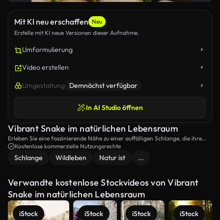
Mit KI neu erschaffen
Neu
Erstelle mit KI neue Versionen dieser Aufnahme.
Umformulierung
Video erstellen
Umgestaltung
Demnächst verfügbar
In AI Studio öffnen
Vibrant Snake im natürlichen Lebensraum
Erleben Sie eine faszinierende Nähe zu einer auffälligen Schlange, die ihre
üppige Umgebung erkundet und ihre lebhaften Farben und unterschiedlichen
Kostenlose kommerzielle Nutzungsrechte
Muster unter glatten Steinen und Grün zeigt.
Schlange
Wildleben
Natur ist
...
Verwandte kostenlose Stockvideos von Vibrant
Snake im natürlichen Lebensraum
iStock
iStock
iStock
iStock