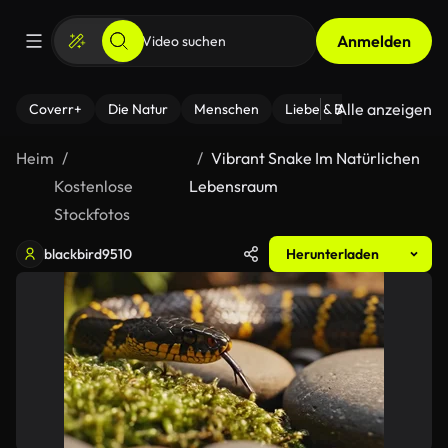
Anmelden
Alle anzeigen
Coverr+
Die Natur
Menschen
Liebe & Beziehungen
F
Heim
Vibrant Snake Im Natürlichen
Kostenlose
Lebensraum
Stockfotos
blackbird9510
Herunterladen