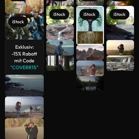
iStock
iStock
iStock
iStock
Mehr
anzeigen
Exklusiv:
-15% Rabatt
mit Code
"COVERR15"