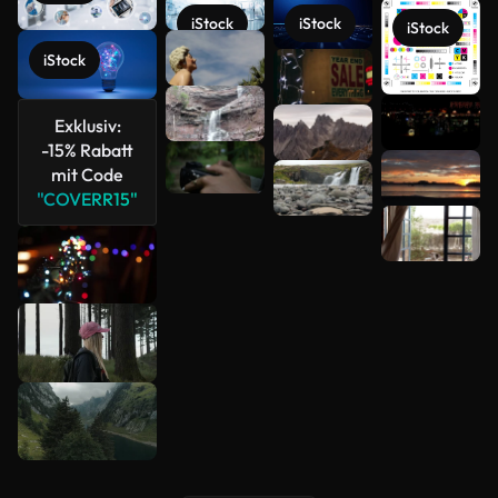
iStock
iStock
iStock
iStock
Exklusiv:
Mehr
-15% Rabatt
anzeigen
mit Code
"COVERR15"