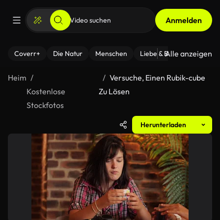
Anmelden
Alle anzeigen
Coverr+
Die Natur
Menschen
Liebe & Beziehungen
F
Heim
Versuche, Einen Rubik-cube
Kostenlose
Zu Lösen
Stockfotos
Herunterladen