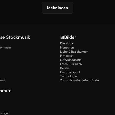
Mehr laden
ose Stockmusik
Bilder
Die Natur
Trommeln
Menschen
Liebe & Beziehungen
Fitness ist
Luftvideografie
Essen & Trinken
Reisen
Der Transport
Technologie
mmel
Zoom virtuelle Hintergründe
ehmen
 Fragen