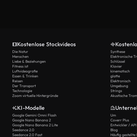
Kostenlose Stockvideos
Kostenl
Die Natur
Synthese
Menschen
Elektronische 
Liebe & Beziehungen
Schlüssel
Fitness ist
Klavier
Luftvideografie
kinematisch
Essen & Trinken
glatte
Reisen
Elektronisch
Der Transport
Umgebung
Technologie
Strings
Zoom virtuelle Hintergründe
Akustische Tro
KI-Modelle
Untern
Google Gemini Omni Flash
Um
Google Nano Banana 2
Coverr Plus
Google Nano Banana 2 Lite
Entwickler / API
Seedance 2.0
Blog
Seedance 2.0 Fast
Häufig gestellte