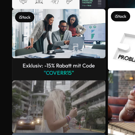
iStock
iStock
Exklusiv: -15% Rabatt mit Code
"COVERR15"