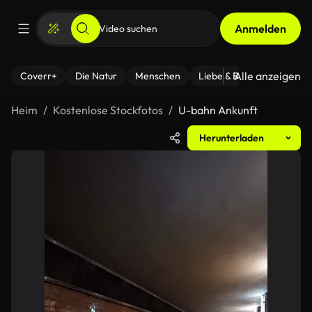
Anmelden
Alle anzeigen
Coverr+
Die Natur
Menschen
Liebe & Beziehungen
F
Heim
Kostenlose Stockfotos
U-bahn Ankunft
Herunterladen