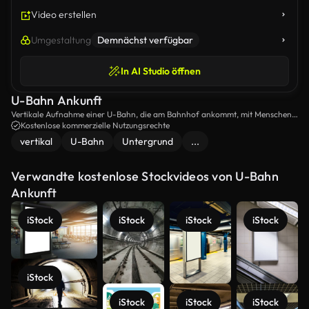
Video erstellen
Umgestaltung
Demnächst verfügbar
In AI Studio öffnen
U-Bahn Ankunft
Vertikale Aufnahme einer U-Bahn, die am Bahnhof ankommt, mit Menschen
darin.
Kostenlose kommerzielle Nutzungsrechte
vertikal
U-Bahn
Untergrund
...
Verwandte kostenlose Stockvideos von U-Bahn
Ankunft
iStock
iStock
iStock
iStock
iStock
iStock
iStock
iStock