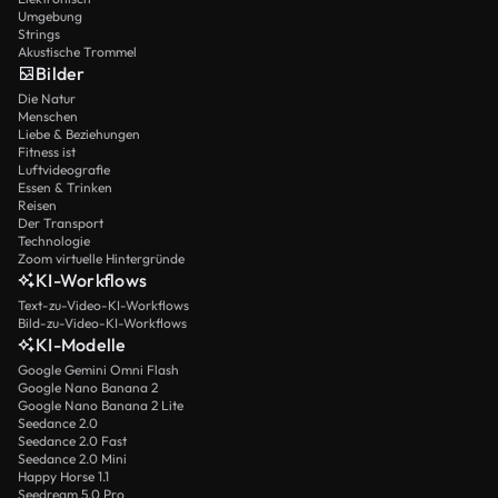
Umgebung
Strings
Akustische Trommel
Bilder
Die Natur
Menschen
Liebe & Beziehungen
Fitness ist
Luftvideografie
Essen & Trinken
Reisen
Der Transport
Technologie
Zoom virtuelle Hintergründe
KI-Workflows
Text-zu-Video-KI-Workflows
Bild-zu-Video-KI-Workflows
KI-Modelle
Google Gemini Omni Flash
Google Nano Banana 2
Google Nano Banana 2 Lite
Seedance 2.0
Seedance 2.0 Fast
Seedance 2.0 Mini
Happy Horse 1.1
Seedream 5.0 Pro