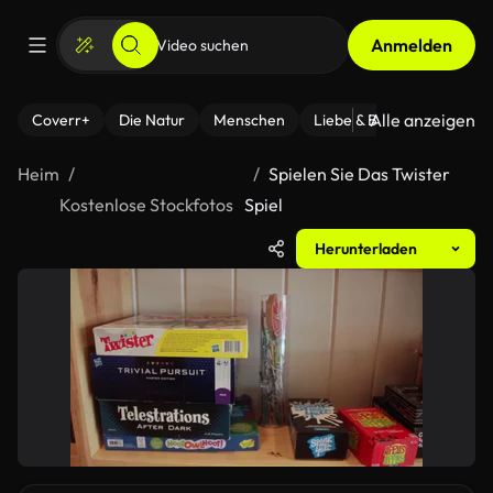
Anmelden
Alle anzeigen
Coverr+
Die Natur
Menschen
Liebe & Beziehungen
F
Heim
Spielen Sie Das Twister
Kostenlose Stockfotos
Spiel
Herunterladen