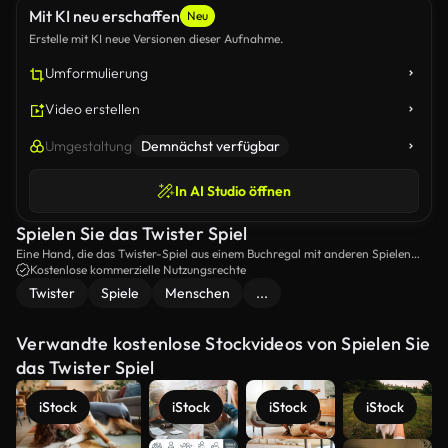
Mit KI neu erschaffen
Neu
Erstelle mit KI neue Versionen dieser Aufnahme.
Umformulierung
Video erstellen
Umgestaltung
Demnächst verfügbar
In AI Studio öffnen
Spielen Sie das Twister Spiel
Eine Hand, die das Twister-Spiel aus einem Buchregal mit anderen Spielen
holt.
Kostenlose kommerzielle Nutzungsrechte
Twister
Spiele
Menschen
...
Verwandte kostenlose Stockvideos von Spielen Sie
das Twister Spiel
iStock
iStock
iStock
iStock