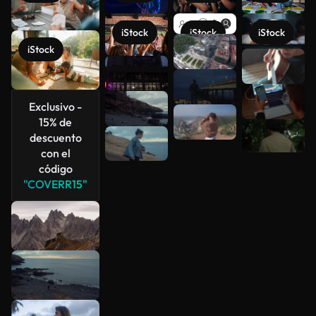
iStock
iStock
iStock
iStock
Ver más
Exclusivo -
15% de
descuento
con el
código
"COVERR15"