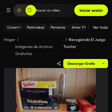
Iniciar sesión
Ver todo
Coverr+
Naturaleza
Personas
Amor Y Relaciones
El
Hogar
Recogiendo El Juego
Imágenes de Archivo
Twister
Gratuitas
Descargar Gratis