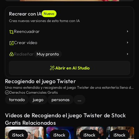
Recrear con IA
Nuevo
Crea nuevas versiones de esta toma con IA
Reencuadrar
Crear vídeo
Rediseñar
Muy pronto
Abrir en AI Studio
Recogiendo el juego Twister
Una mano extendida y recogiendo el juego Twister de una estantería llena de
otros juegos.
Derechos Comerciales Gratis
tornado
juego
personas
...
Videos de Recogiendo el juego Twister de Stock
Gratis Relacionados
iStock
iStock
iStock
iStock