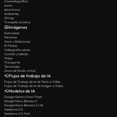
Cinematográfico
suave
electrónica
Ambientes
Strings
Trompeta acústica
Imágenes
Naturaleza
Personas
Amor y Relaciones
El Fitness
Videografía aérea
Comida y bebida
Viajes
Transporte
Tecnología
Zoom de fondo virtual
Flujos de trabajo de IA
Flujos de Trabajo de IA de Texto a Vídeo
Flujos de Trabajo de IA de Imagen a Vídeo
Modelos de IA
Google Gemini Omni Flash
Google Nano Banana 2
Google Nano Banana 2 Lite
Seedance 2.0
Seedance 2.0 Fast