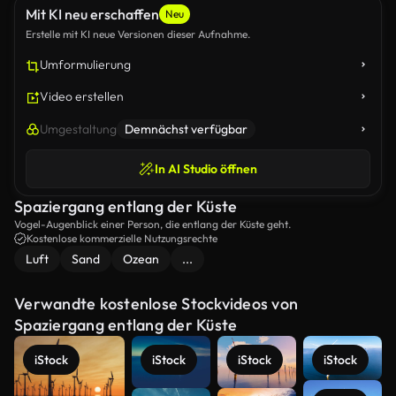
Mit KI neu erschaffen
Neu
Erstelle mit KI neue Versionen dieser Aufnahme.
Umformulierung
Video erstellen
Umgestaltung
Demnächst verfügbar
In AI Studio öffnen
Spaziergang entlang der Küste
Vogel-Augenblick einer Person, die entlang der Küste geht.
Kostenlose kommerzielle Nutzungsrechte
Luft
Sand
Ozean
...
Verwandte kostenlose Stockvideos von
Spaziergang entlang der Küste
iStock
iStock
iStock
iStock