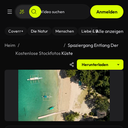
Anmelden
Alle anzeigen
Coverr+
Die Natur
Menschen
Liebe & Beziehungen
F
Heim
Spaziergang Entlang Der
Kostenlose Stockfotos
Küste
Herunterladen