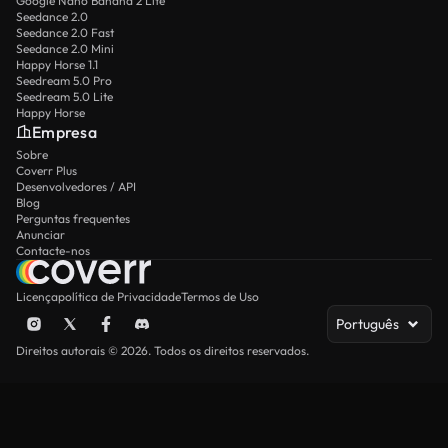
Google Nano Banana 2 Lite
Seedance 2.0
Seedance 2.0 Fast
Seedance 2.0 Mini
Happy Horse 1.1
Seedream 5.0 Pro
Seedream 5.0 Lite
Happy Horse
Empresa
Sobre
Coverr Plus
Desenvolvedores / API
Blog
Perguntas frequentes
Anunciar
Contacte-nos
Licença
política de Privacidade
Termos de Uso
Português
Direitos autorais © 2026. Todos os direitos reservados.