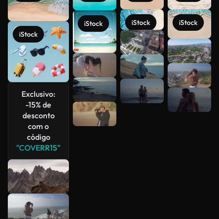
iStock
iStock
iStock
iStock
Veja mais
Exclusivo:
-15% de
desconto
com o
código
"COVERR15"