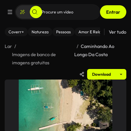
Entrar
Ver tudo
Coverr+
Natureza
Pessoas
Amor E Relacionamentos
Lar
Caminhando Ao
Imagens de banco de
Longo Da Costa
imagens gratuitas
Download