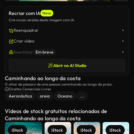
Recriar com IA
Novo
Crie novas versões desta imagem com IA.
Reenquadrar
Criar vídeo
Reestilizar
Em breve
Abrir no AI Studio
Caminhando ao longo da costa
O olhar de pássaro de uma pessoa caminhando ao longo da praia.
Direitos Comerciais Livres
Aeronáutica
areia
Oceano
...
Vídeos de stock gratuitos relacionados de
Caminhando ao longo da costa
iStock
iStock
iStock
iStock