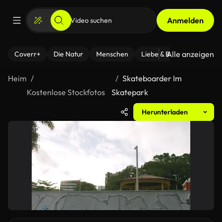
Anmelden
Alle anzeigen
Coverr+
Die Natur
Menschen
Liebe & Beziehungen
F
Heim
Skateboarder Im
Kostenlose Stockfotos
Skatepark
Herunterladen