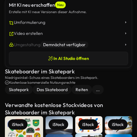
Mit KI neu erschaffen
Neu
Erstelle mit KI neue Versionen dieser Aufnahme.
Umformulierung
Video erstellen
Umgestaltung
Demnächst verfügbar
In AI Studio öffnen
Skateboarder im Skatepark
Niedrigwinkel-Schuss eines Skateboarders im Skatepark.
Kostenlose kommerzielle Nutzungsrechte
Skatepark
Das Skateboard
Reiten
...
Verwandte kostenlose Stockvideos von
Skateboarder im Skatepark
iStock
iStock
iStock
iStock