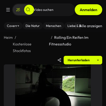
Anmelden
Alle anzeigen
Coverr+
Die Natur
Menschen
Liebe & Beziehungen
F
Heim
Rolling Ein Reifen Im
Kostenlose
Fitnessstudio
Stockfotos
Herunterladen