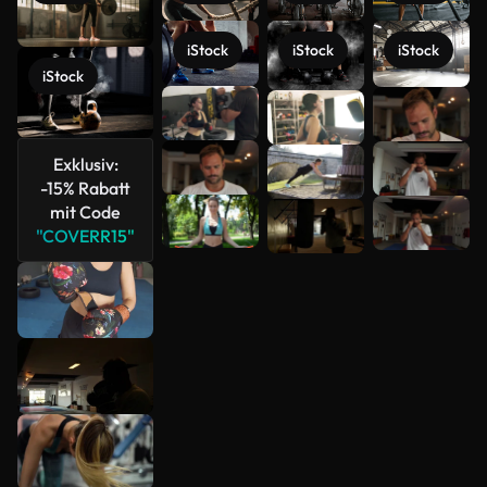
iStock
iStock
iStock
iStock
Mehr
anzeigen
Exklusiv:
-15% Rabatt
mit Code
"COVERR15"