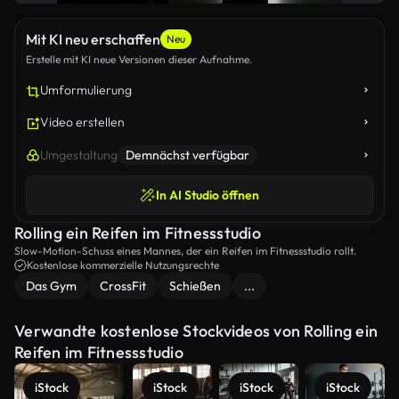
Mit KI neu erschaffen
Neu
Erstelle mit KI neue Versionen dieser Aufnahme.
Umformulierung
Video erstellen
Umgestaltung
Demnächst verfügbar
In AI Studio öffnen
Rolling ein Reifen im Fitnessstudio
Slow-Motion-Schuss eines Mannes, der ein Reifen im Fitnessstudio rollt.
Kostenlose kommerzielle Nutzungsrechte
Das Gym
CrossFit
Schießen
...
Verwandte kostenlose Stockvideos von Rolling ein
Reifen im Fitnessstudio
iStock
iStock
iStock
iStock