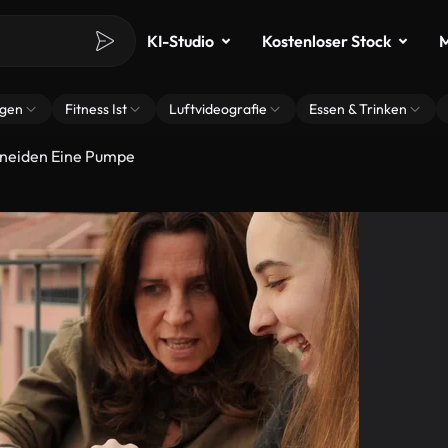
KI-Studio
Kostenloser Stock
M
ngen
Fitness Ist
Luftvideografie
Essen & Trinken
hneiden Eine Pumpe