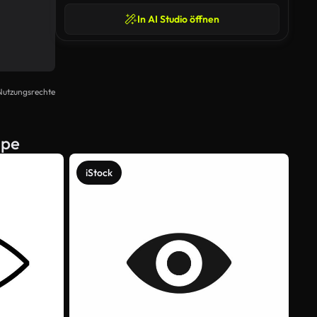
In AI Studio öffnen
Nutzungsrechte
mpe
iStock