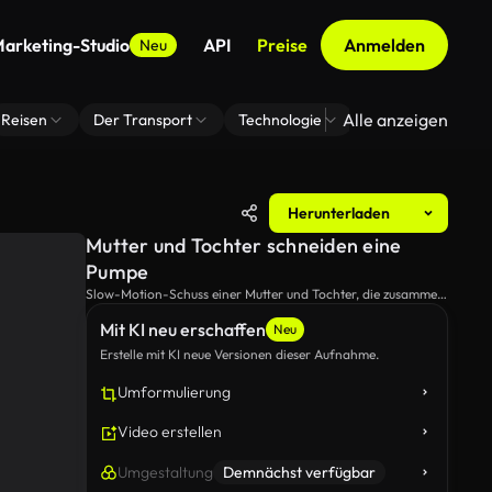
arketing-Studio
API
Preise
Anmelden
Neu
Alle anzeigen
Reisen
Der Transport
Technologie
Zoom Virtuelle H
Herunterladen
Mutter und Tochter schneiden eine
Pumpe
Slow-Motion-Schuss einer Mutter und Tochter, die zusammen
einen Kürbis schneiden.
Mit KI neu erschaffen
Neu
Erstelle mit KI neue Versionen dieser Aufnahme.
Umformulierung
Video erstellen
Umgestaltung
Demnächst verfügbar