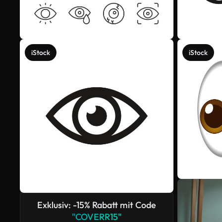
iStock
iStock
Exklusiv: -15% Rabatt mit Code
"COVERR15"