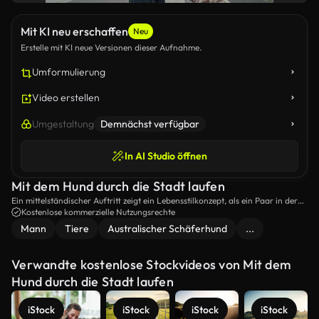
Mit KI neu erschaffen
Neu
Erstelle mit KI neue Versionen dieser Aufnahme.
Umformulierung
Video erstellen
Umgestaltung
Demnächst verfügbar
In AI Studio öffnen
Mit dem Hund durch die Stadt laufen
Ein mittelständischer Auftritt zeigt ein Lebensstilkonzept, als ein Paar in der
Stadt mit ihrem australischen Hirten auf einer Leine spaziert.
Kostenlose kommerzielle Nutzungsrechte
Mann
Tiere
Australischer Schäferhund
...
Verwandte kostenlose Stockvideos von Mit dem
Hund durch die Stadt laufen
iStock
iStock
iStock
iStock