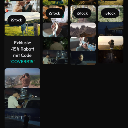
iStock
iStock
iStock
iStock
Mehr
anzeigen
Exklusiv:
-15% Rabatt
mit Code
"COVERR15"