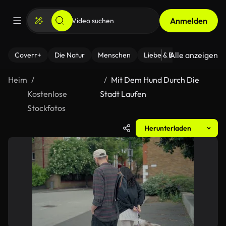
Anmelden
Alle anzeigen
Coverr+
Die Natur
Menschen
Liebe & Beziehungen
F
Heim
Mit Dem Hund Durch Die
Kostenlose
Stadt Laufen
Stockfotos
Herunterladen