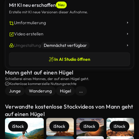
Mit KI neu erschaffen
Neu
Erstelle mit KI neue Versionen dieser Aufnahme.
Umformulierung
Video erstellen
Umgestaltung
Demnächst verfügbar
In AI Studio öffnen
Mann geht auf einen Hügel
Schießerei eines Mannes, der auf einen Hügel geht.
Kostenlose kommerzielle Nutzungsrechte
Junge
Wanderung
Hügel
...
Verwandte kostenlose Stockvideos von Mann geht
auf einen Hügel
iStock
iStock
iStock
iStock