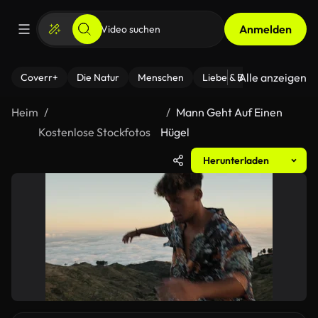
Anmelden
Alle anzeigen
Coverr+
Die Natur
Menschen
Liebe & Beziehungen
F
Heim
Mann Geht Auf Einen
Kostenlose Stockfotos
Hügel
Herunterladen