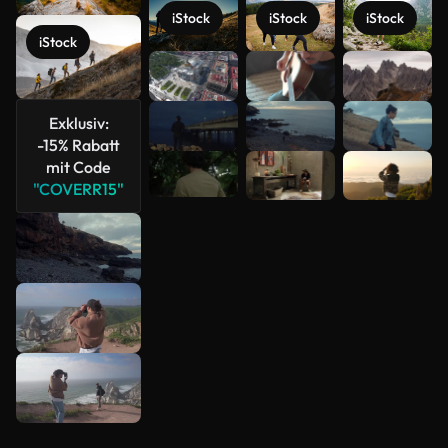
iStock
iStock
iStock
iStock
Mehr
anzeigen
Exklusiv:
-15% Rabatt
mit Code
"COVERR15"