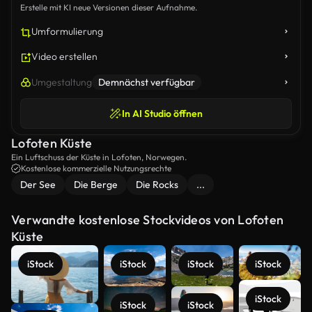
Erstelle mit KI neue Versionen dieser Aufnahme.
Umformulierung
Video erstellen
Umgestaltung
Demnächst verfügbar
In AI Studio öffnen
Lofoten Küste
Ein Luftschuss der Küste in Lofoten, Norwegen.
Kostenlose kommerzielle Nutzungsrechte
Der See
Die Berge
Die Rocks
...
Verwandte kostenlose Stockvideos von Lofoten
Küste
iStock
iStock
iStock
iStock
iStock
iStock
iStock