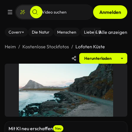
Anmelden
Alle anzeigen
Coverr+
Die Natur
Menschen
Liebe & Beziehungen
F
Heim
Kostenlose Stockfotos
Lofoten Küste
Herunterladen
Mit KI neu erschaffen
Neu