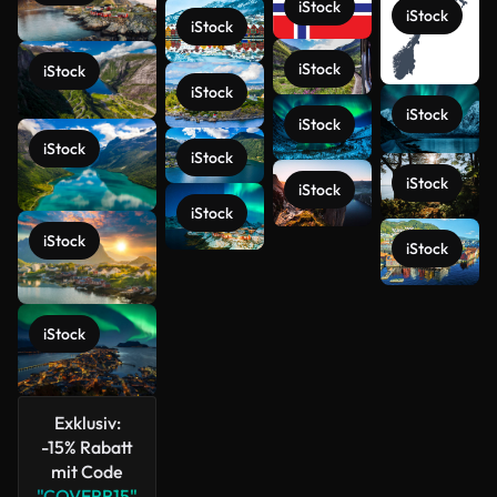
iStock
iStock
iStock
iStock
iStock
iStock
iStock
iStock
iStock
iStock
iStock
iStock
iStock
iStock
iStock
Mehr
anzeigen
iStock
Exklusiv:
-15% Rabatt
mit Code
"COVERR15"