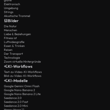
glatte
Elektronisch
Umgebung
Strings
Akustische Trommel
Bilder
Die Natur
Menschen
Liebe & Beziehungen
Fitness ist
Luftvideografie
Essen & Trinken
Reisen
Der Transport
Technologie
Zoom virtuelle Hintergründe
KI-Workflows
Text-zu-Video-KI-Workflows
Bild-zu-Video-KI-Workflows
KI-Modelle
Google Gemini Omni Flash
Google Nano Banana 2
Google Nano Banana 2 Lite
Seedance 2.0
Seedance 2.0 Fast
Seedance 2.0 Mini
Happy Horse 1.1