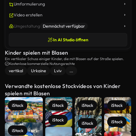
Umformulierung
Video erstellen
Umgestaltung
Demnächst verfügbar
In AI Studio öffnen
Kinder spielen mit Blasen
Ein vertikaler Schuss einiger Kinder, die mit Blasen auf der Straße spielen.
Kostenlose kommerzielle Nutzungsrechte
vertikal
Urkaine
Lviv
...
Verwandte kostenlose Stockvideos von Kinder
spielen mit Blasen
iStock
iStock
iStock
iStock
iStock
iStock
iStock
iStock