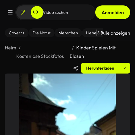
Anmelden
Alle anzeigen
Coverr+
Die Natur
Menschen
Liebe & Beziehungen
F
Heim
Kinder Spielen Mit
Kostenlose Stockfotos
Blasen
Herunterladen