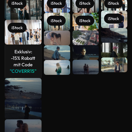
iStock
iStock
iStock
iStock
iStock
iStock
iStock
iStock
Mehr
anzeigen
Exklusiv:
-15% Rabatt
mit Code
"COVERR15"