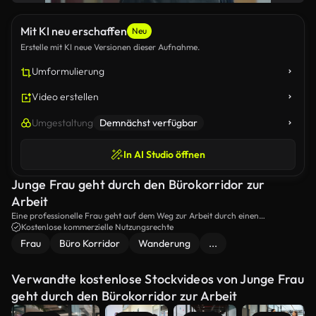
Mit KI neu erschaffen
Neu
Erstelle mit KI neue Versionen dieser Aufnahme.
Umformulierung
Video erstellen
Umgestaltung
Demnächst verfügbar
In AI Studio öffnen
Junge Frau geht durch den Bürokorridor zur
Arbeit
Eine professionelle Frau geht auf dem Weg zur Arbeit durch einen
Bürokorridor.Die moderne Büroumgebung und der entschlossene Schritt
Kostenlose kommerzielle Nutzungsrechte
betonen einen fokussierten und produktiven Arbeitstag.
Frau
Büro Korridor
Wanderung
...
Verwandte kostenlose Stockvideos von Junge Frau
geht durch den Bürokorridor zur Arbeit