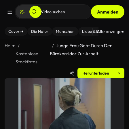
Anmelden
Alle anzeigen
Coverr+
Die Natur
Menschen
Liebe & Beziehungen
F
Heim
Junge Frau Geht Durch Den
Kostenlose
Bürokorridor Zur Arbeit
Stockfotos
Herunterladen