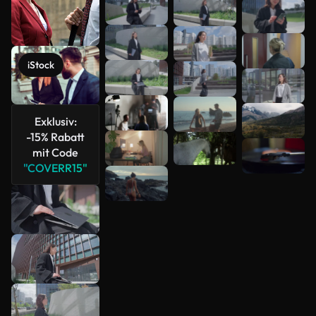
Mehr
anzeigen
iStock
Exklusiv:
-15% Rabatt
mit Code
"COVERR15"