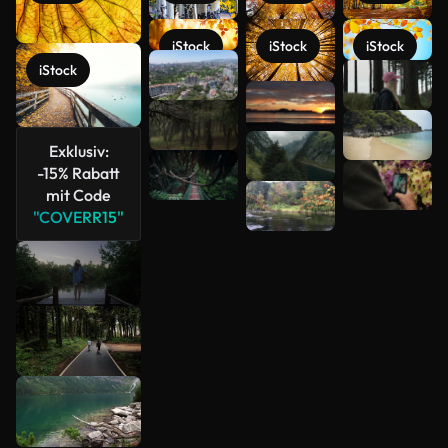
iStock
iStock
iStock
Mehr
iStock
anzeigen
Exklusiv:
-15% Rabatt
mit Code
"COVERR15"