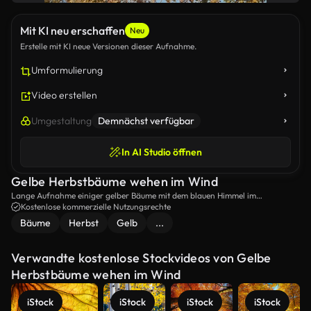
Mit KI neu erschaffen
Neu
Erstelle mit KI neue Versionen dieser Aufnahme.
Umformulierung
Video erstellen
Umgestaltung
Demnächst verfügbar
In AI Studio öffnen
Gelbe Herbstbäume wehen im Wind
Lange Aufnahme einiger gelber Bäume mit dem blauen Himmel im
Hintergrund an einem sonnigen Herbsttag.
Kostenlose kommerzielle Nutzungsrechte
Bäume
Herbst
Gelb
...
Verwandte kostenlose Stockvideos von Gelbe
Herbstbäume wehen im Wind
iStock
iStock
iStock
iStock