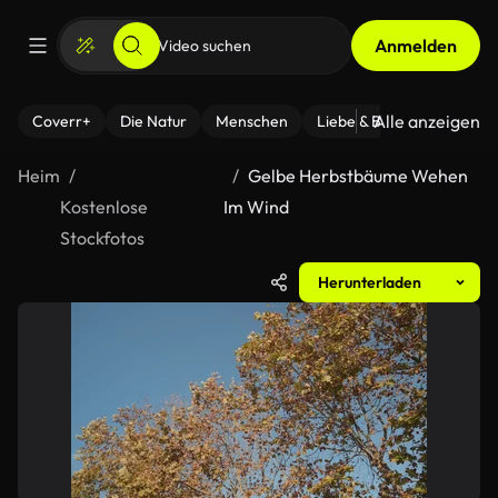
Anmelden
Alle anzeigen
Coverr+
Die Natur
Menschen
Liebe & Beziehungen
F
Heim
Gelbe Herbstbäume Wehen
Kostenlose
Im Wind
Stockfotos
Herunterladen