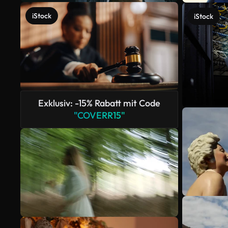
iStock
iStock
Exklusiv: -15% Rabatt mit Code
"COVERR15"