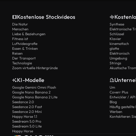
Kostenlose Stockvideos
Kostenl
Die Natur
Synthese
Menschen
Elektronische 
Liebe & Beziehungen
Schlüssel
Fitness ist
Klavier
Luftvideografie
kinematisch
Essen & Trinken
glatte
Reisen
Elektronisch
Der Transport
Umgebung
Technologie
Strings
Zoom virtuelle Hintergründe
Akustische Tro
KI-Modelle
Untern
Google Gemini Omni Flash
Um
Google Nano Banana 2
Coverr Plus
Google Nano Banana 2 Lite
Entwickler / API
Seedance 2.0
Blog
Seedance 2.0 Fast
Häufig gestellte
Seedance 2.0 Mini
Werben
Happy Horse 1.1
Kontaktieren Si
Seedream 5.0 Pro
Seedream 5.0 Lite
Happy Horse