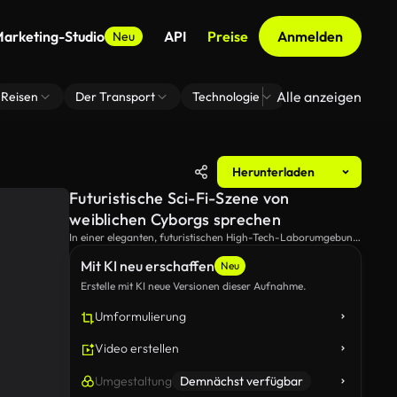
arketing-Studio
API
Preise
Anmelden
Neu
Alle anzeigen
Reisen
Der Transport
Technologie
Zoom Virtuelle H
Herunterladen
Futuristische Sci-Fi-Szene von
weiblichen Cyborgs sprechen
In einer eleganten, futuristischen High-Tech-Laborumgebung
spricht eine Cyborgfrau mit einem konzentrierten Ausdruck.
Mit KI neu erschaffen
Dieses Video zeigt das komplizierte Design eines humanoiden
Neu
Roboters.
Erstelle mit KI neue Versionen dieser Aufnahme.
Umformulierung
Video erstellen
Umgestaltung
Demnächst verfügbar