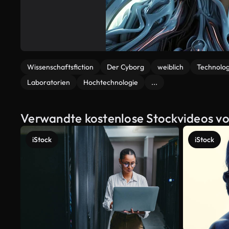
Wissenschaftsfiction
Der Cyborg
weiblich
Technolog
Laboratorien
Hochtechnologie
...
Verwandte kostenlose Stockvideos von
iStock
iStock