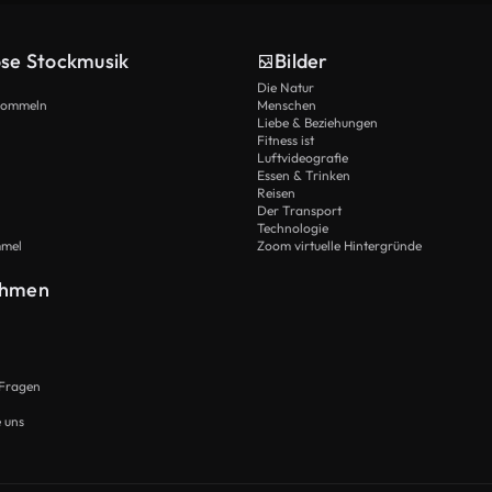
ose Stockmusik
Bilder
Die Natur
Trommeln
Menschen
Liebe & Beziehungen
Fitness ist
Luftvideografie
Essen & Trinken
Reisen
Der Transport
Technologie
mmel
Zoom virtuelle Hintergründe
ehmen
 Fragen
e uns