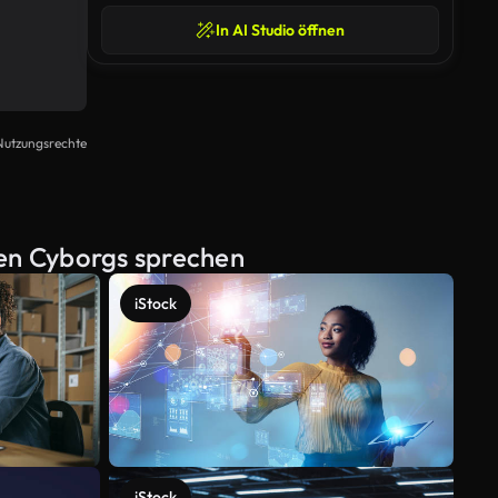
In AI Studio öffnen
Nutzungsrechte
hen Cyborgs sprechen
iStock
iStock