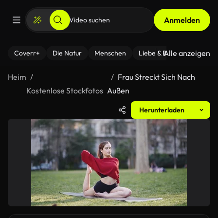
Anmelden
Alle anzeigen
Coverr+
Die Natur
Menschen
Liebe & Beziehungen
F
Heim
Frau Streckt Sich Nach
Kostenlose Stockfotos
Außen
Herunterladen