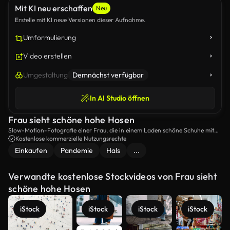
Mit KI neu erschaffen
Neu
Erstelle mit KI neue Versionen dieser Aufnahme.
Umformulierung
Video erstellen
Umgestaltung
Demnächst verfügbar
In AI Studio öffnen
Frau sieht schöne hohe Hosen
Slow-Motion-Fotografie einer Frau, die in einem Laden schöne Schuhe mit
hohen Füßen sieht und rennt, um sie zu greifen.
Kostenlose kommerzielle Nutzungsrechte
Einkaufen
Pandemie
Hals
...
Verwandte kostenlose Stockvideos von Frau sieht
schöne hohe Hosen
iStock
iStock
iStock
iStock