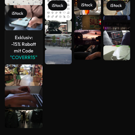
iStock
iStock
iStock
iStock
Mehr
anzeigen
Exklusiv:
-15% Rabatt
mit Code
"COVERR15"