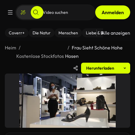
Anmelden
Alle anzeigen
Coverr+
Die Natur
Menschen
Liebe & Beziehungen
F
Heim
Frau Sieht Schöne Hohe
Kostenlose Stockfotos
Hosen
Herunterladen