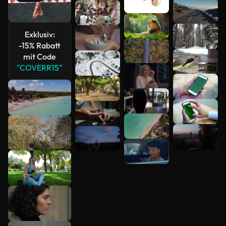
Mehr
anzeigen
Exklusiv:
-15% Rabatt
mit Code
"COVERR15"