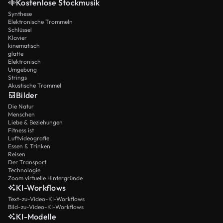
Kostenlose Stockmusik
Synthese
Elektronische Trommeln
Schlüssel
Klavier
kinematisch
glatte
Elektronisch
Umgebung
Strings
Akustische Trommel
Bilder
Die Natur
Menschen
Liebe & Beziehungen
Fitness ist
Luftvideografie
Essen & Trinken
Reisen
Der Transport
Technologie
Zoom virtuelle Hintergründe
KI-Workflows
Text-zu-Video-KI-Workflows
Bild-zu-Video-KI-Workflows
KI-Modelle