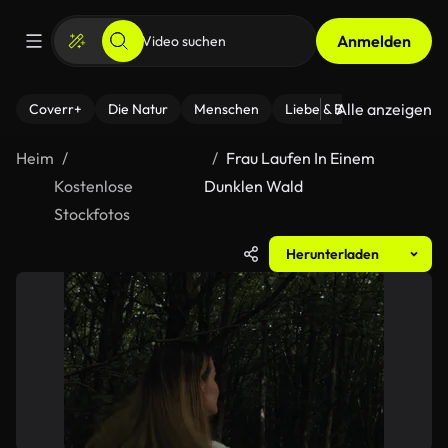
Anmelden
Alle anzeigen
Coverr+
Die Natur
Menschen
Liebe & Beziehungen
F
Heim
Frau Laufen In Einem
Kostenlose
Dunklen Wald
Stockfotos
Herunterladen