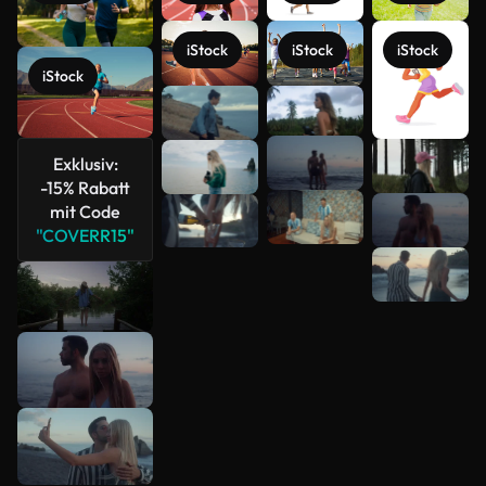
iStock
iStock
iStock
iStock
Exklusiv:
Mehr
-15% Rabatt
anzeigen
mit Code
"COVERR15"