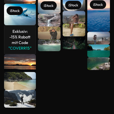
iStock
iStock
iStock
iStock
Exklusiv:
-15% Rabatt
mit Code
Mehr
"COVERR15"
anzeigen