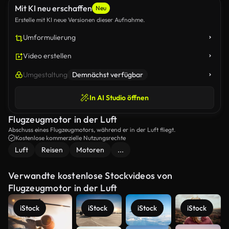
Mit KI neu erschaffen
Neu
Erstelle mit KI neue Versionen dieser Aufnahme.
Umformulierung
Video erstellen
Umgestaltung
Demnächst verfügbar
In AI Studio öffnen
Flugzeugmotor in der Luft
Abschuss eines Flugzeugmotors, während er in der Luft fliegt.
Kostenlose kommerzielle Nutzungsrechte
Luft
Reisen
Motoren
...
Verwandte kostenlose Stockvideos von
Flugzeugmotor in der Luft
iStock
iStock
iStock
iStock