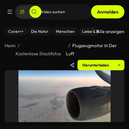
Anmelden
Alle anzeigen
Coverr+
Die Natur
Menschen
Liebe & Beziehungen
F
Heim
Flugzeugmotor In Der
Kostenlose Stockfotos
Luft
Herunterladen