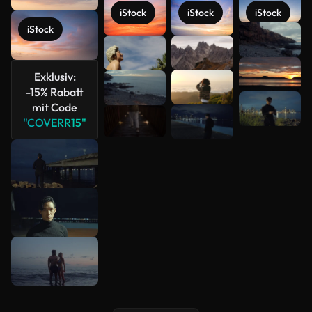
iStock
iStock
iStock
Mehr
iStock
anzeigen
Exklusiv:
-15% Rabatt
mit Code
"COVERR15"