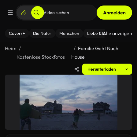
Anmelden
Alle anzeigen
Coverr+
Die Natur
Menschen
Liebe & Beziehungen
F
Heim
Familie Geht Nach
Kostenlose Stockfotos
Hause
Herunterladen