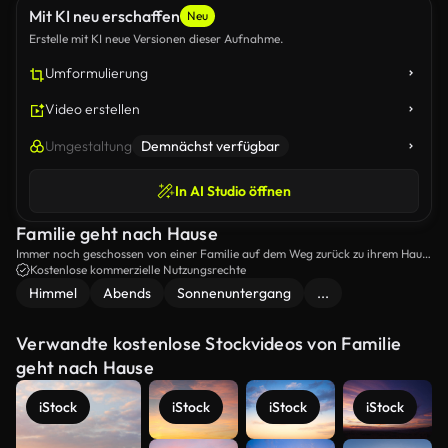
Mit KI neu erschaffen
Neu
Erstelle mit KI neue Versionen dieser Aufnahme.
Umformulierung
Video erstellen
Umgestaltung
Demnächst verfügbar
In AI Studio öffnen
Familie geht nach Hause
Immer noch geschossen von einer Familie auf dem Weg zurück zu ihrem Haus
am Strand.
Kostenlose kommerzielle Nutzungsrechte
Himmel
Abends
Sonnenuntergang
...
Verwandte kostenlose Stockvideos von Familie
geht nach Hause
iStock
iStock
iStock
iStock