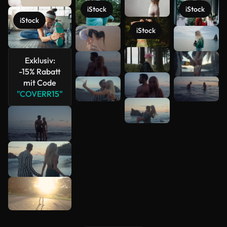
iStock
iStock
iStock
iStock
Mehr
anzeigen
Exklusiv:
-15% Rabatt
mit Code
"COVERR15"