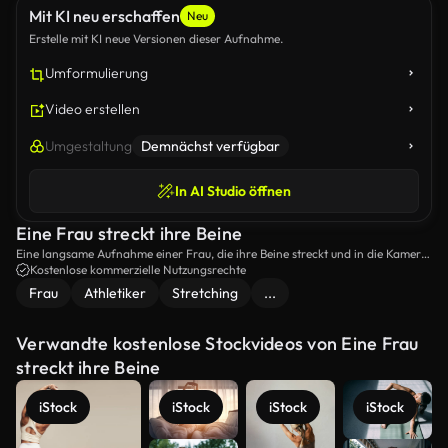
Mit KI neu erschaffen
Neu
Erstelle mit KI neue Versionen dieser Aufnahme.
Umformulierung
Video erstellen
Umgestaltung
Demnächst verfügbar
In AI Studio öffnen
Eine Frau streckt ihre Beine
Eine langsame Aufnahme einer Frau, die ihre Beine streckt und in die Kamera
blickt.
Kostenlose kommerzielle Nutzungsrechte
Frau
Athletiker
Stretching
...
Verwandte kostenlose Stockvideos von Eine Frau
streckt ihre Beine
iStock
iStock
iStock
iStock