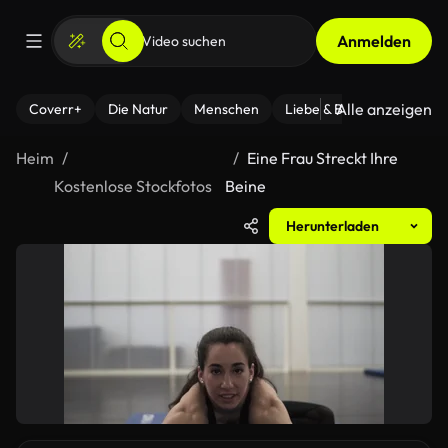
Anmelden
Alle anzeigen
Coverr+
Die Natur
Menschen
Liebe & Beziehungen
F
Heim
Eine Frau Streckt Ihre
Kostenlose Stockfotos
Beine
Herunterladen