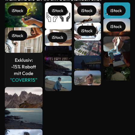
iStock
iStock
iStock
iStock
iStock
iStock
iStock
iStock
Mehr
anzeigen
Exklusiv:
-15% Rabatt
mit Code
"COVERR15"