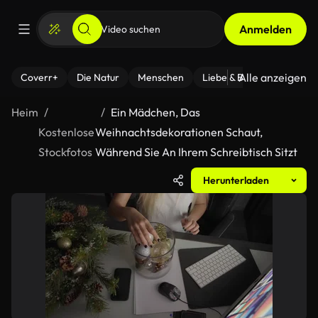
Anmelden
Alle anzeigen
Coverr+
Die Natur
Menschen
Liebe & Beziehungen
F
Heim
Ein Mädchen, Das
Kostenlose
Weihnachtsdekorationen Schaut,
Stockfotos
Während Sie An Ihrem Schreibtisch Sitzt
Herunterladen