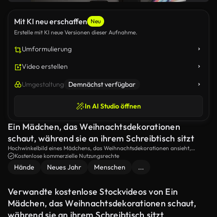
Mit KI neu erschaffen
Neu
Erstelle mit KI neue Versionen dieser Aufnahme.
Umformulierung
Video erstellen
Umgestaltung
Demnächst verfügbar
In AI Studio öffnen
Ein Mädchen, das Weihnachtsdekorationen
schaut, während sie an ihrem Schreibtisch sitzt
Hochwinkelbild eines Mädchens, das Weihnachtsdekorationen ansieht,
während er an seinem Schreibtisch sitzt.
Kostenlose kommerzielle Nutzungsrechte
Hände
Neues Jahr
Menschen
...
Verwandte kostenlose Stockvideos von Ein
Mädchen, das Weihnachtsdekorationen schaut,
während sie an ihrem Schreibtisch sitzt