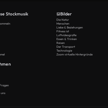
ose Stockmusik
Bilder
Die Natur
Trommeln
Menschen
Liebe & Beziehungen
Fitness ist
Luftvideografie
Essen & Trinken
Reisen
Der Transport
Technologie
mmel
Zoom virtuelle Hintergründe
ehmen
 Fragen
e uns