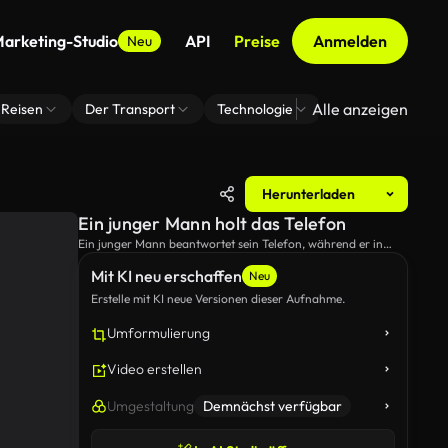
arketing-Studio
API
Preise
Anmelden
Neu
Alle anzeigen
Reisen
Der Transport
Technologie
Zoom Virtuelle H
Herunterladen
Ein junger Mann holt das Telefon
Ein junger Mann beantwortet sein Telefon, während er in
einem Café arbeitet.
Mit KI neu erschaffen
Neu
Erstelle mit KI neue Versionen dieser Aufnahme.
Umformulierung
Video erstellen
Umgestaltung
Demnächst verfügbar