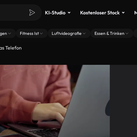
KI-Studio
Kostenloser Stock
M
ngen
Fitness Ist
Luftvideografie
Essen & Trinken
as Telefon