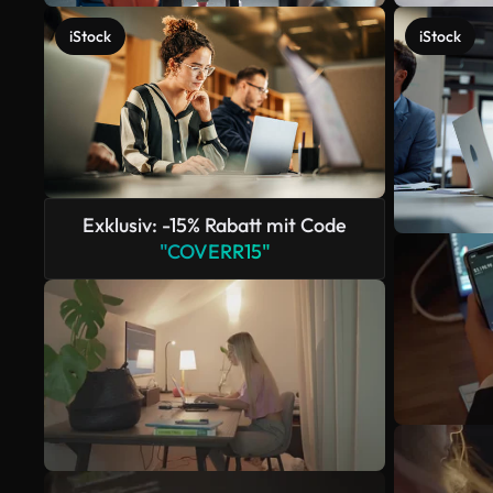
iStock
iStock
Exklusiv: -15% Rabatt mit Code
"COVERR15"