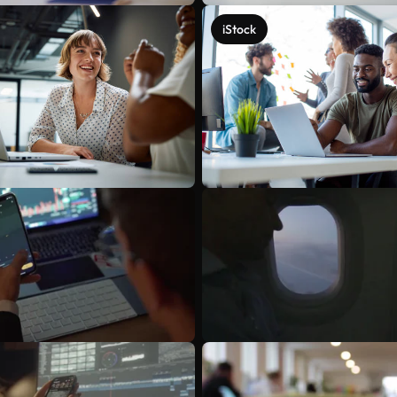
iStock