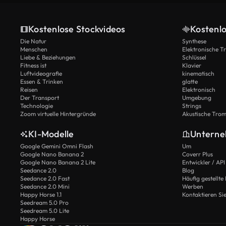
Kostenlose Stockvideos
Kostenl
Die Natur
Synthese
Menschen
Elektronische 
Liebe & Beziehungen
Schlüssel
Fitness ist
Klavier
Luftvideografie
kinematisch
Essen & Trinken
glatte
Reisen
Elektronisch
Der Transport
Umgebung
Technologie
Strings
Zoom virtuelle Hintergründe
Akustische Tro
KI-Modelle
Untern
Google Gemini Omni Flash
Um
Google Nano Banana 2
Coverr Plus
Google Nano Banana 2 Lite
Entwickler / API
Seedance 2.0
Blog
Seedance 2.0 Fast
Häufig gestellte
Seedance 2.0 Mini
Werben
Happy Horse 1.1
Kontaktieren Si
Seedream 5.0 Pro
Seedream 5.0 Lite
Happy Horse