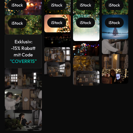
iStock
iStock
iStock
iStock
iStock
iStock
iStock
iStock
Exklusiv:
Mehr
-15% Rabatt
mit Code
anzeigen
"COVERR15"