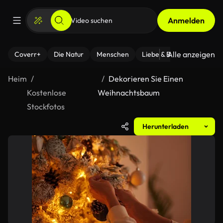
Anmelden
Alle anzeigen
Coverr+
Die Natur
Menschen
Liebe & Beziehungen
F
Heim
Dekorieren Sie Einen
Kostenlose
Weihnachtsbaum
Stockfotos
Herunterladen