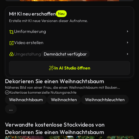
Mit KI neu erschaffen
Neu
Erstelle mit KI neue Versionen dieser Aufnahme.
Umformulierung
Video erstellen
Umgestaltung
Demnächst verfügbar
In AI Studio öffnen
Dekorieren Sie einen Weihnachtsbaum
Näheres Bild von einer Frau, die einen Weihnachtsbaum mit Bauben
schmückt.
Kostenlose kommerzielle Nutzungsrechte
Weihnachtsbaum
Weihnachten
Weihnachtsleuchten
...
Verwandte kostenlose Stockvideos von
Dekorieren Sie einen Weihnachtsbaum