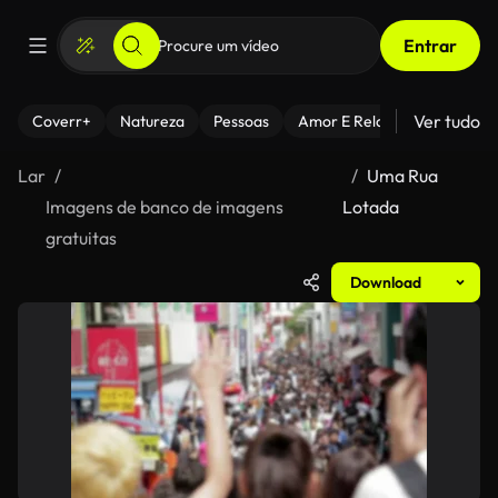
Entrar
Ver tudo
Coverr+
Natureza
Pessoas
Amor E Relacionamentos
Lar
Uma Rua
Imagens de banco de imagens
Lotada
gratuitas
Download