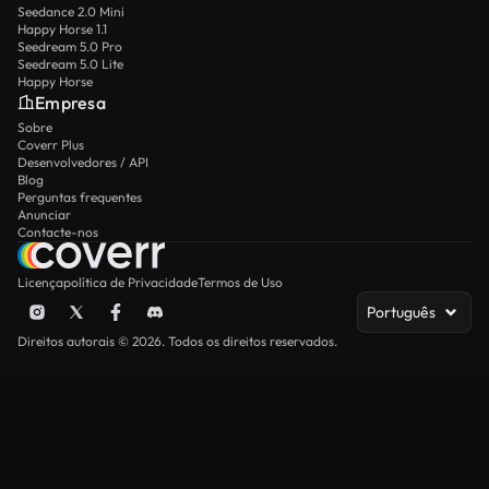
Seedance 2.0 Mini
Happy Horse 1.1
Seedream 5.0 Pro
Seedream 5.0 Lite
Happy Horse
Empresa
Sobre
Coverr Plus
Desenvolvedores / API
Blog
Perguntas frequentes
Anunciar
Contacte-nos
Licença
política de Privacidade
Termos de Uso
Português
Direitos autorais © 2026. Todos os direitos reservados.