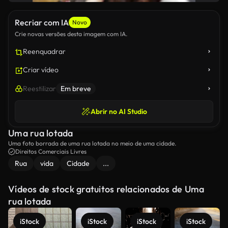
Recriar com IA
Novo
Crie novas versões desta imagem com IA.
Reenquadrar
Criar vídeo
Reestilizar
Em breve
Abrir no AI Studio
Uma rua lotada
Uma foto borrada de uma rua lotada no meio de uma cidade.
Direitos Comerciais Livres
Rua
vida
Cidade
...
Vídeos de stock gratuitos relacionados de Uma
rua lotada
iStock
iStock
iStock
iStock