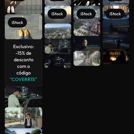
iStock
iStock
iStock
iStock
Veja mais
Exclusivo:
-15% de
desconto
com o
código
"COVERR15"