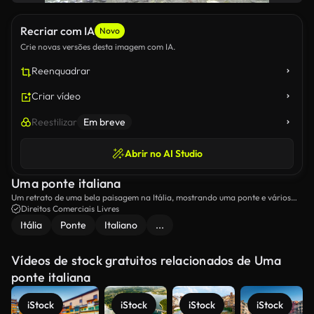
Recriar com IA
Novo
Crie novas versões desta imagem com IA.
Reenquadrar
Criar vídeo
Reestilizar
Em breve
Abrir no AI Studio
Uma ponte italiana
Um retrato de uma bela paisagem na Itália, mostrando uma ponte e vários
edifícios italianos.
Direitos Comerciais Livres
Itália
Ponte
Italiano
...
Vídeos de stock gratuitos relacionados de Uma
ponte italiana
iStock
iStock
iStock
iStock