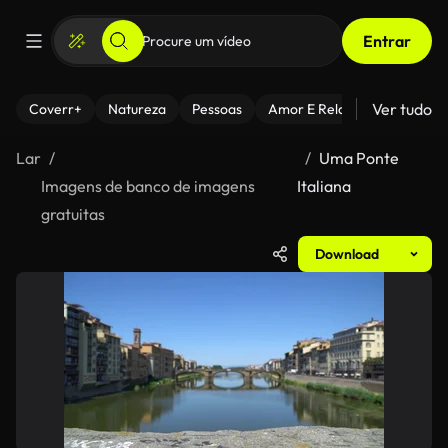
Entrar
Ver tudo
Coverr+
Natureza
Pessoas
Amor E Relacionamentos
Lar
Uma Ponte
Imagens de banco de imagens
Italiana
gratuitas
Download