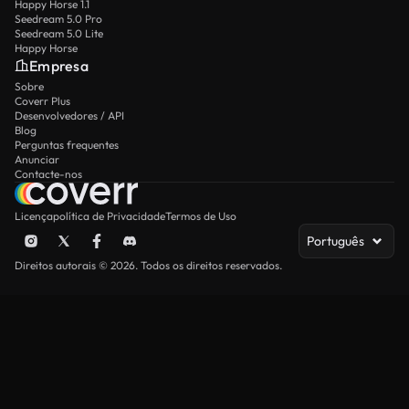
Happy Horse 1.1
Seedream 5.0 Pro
Seedream 5.0 Lite
Happy Horse
Empresa
Sobre
Coverr Plus
Desenvolvedores / API
Blog
Perguntas frequentes
Anunciar
Contacte-nos
Licença
política de Privacidade
Termos de Uso
Português
Direitos autorais © 2026. Todos os direitos reservados.