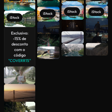
iStock
iStock
iStock
iStock
Veja mais
Exclusivo:
-15% de
desconto
com o
código
"COVERR15"