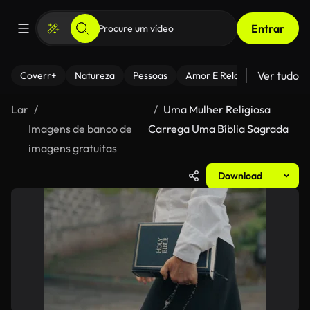
Entrar
Ver tudo
Coverr+
Natureza
Pessoas
Amor E Relacionamentos
Lar
Uma Mulher Religiosa
Imagens de banco de
Carrega Uma Bíblia Sagrada
imagens gratuitas
Download