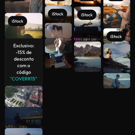
iStock
iStock
iStock
iStock
Exclusivo:
Veja mais
-15% de
desconto
com o
código
"COVERR15"