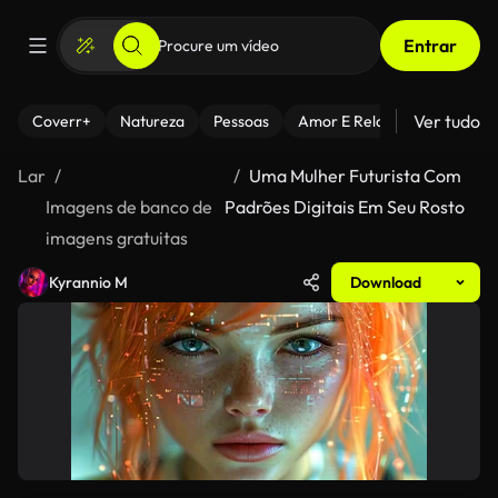
Entrar
Ver tudo
Coverr+
Natureza
Pessoas
Amor E Relacionamentos
Lar
Uma Mulher Futurista Com
Imagens de banco de
Padrões Digitais Em Seu Rosto
imagens gratuitas
Kyrannio M
Download