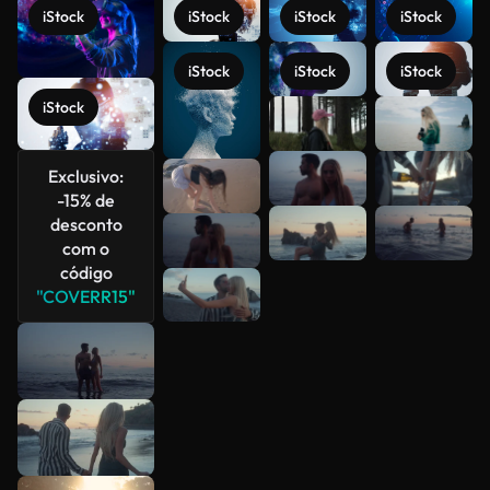
iStock
iStock
iStock
iStock
iStock
iStock
iStock
iStock
Veja mais
Exclusivo:
-15% de
desconto
com o
código
"COVERR15"