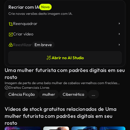
Recriar com IA
Novo
Crie novas versões desta imagem com IA.
Reenquadrar
Criar vídeo
Reestilizar
Em breve
Abrir no AI Studio
Uma mulher futurista com padrões digitais em seu
rosto
Imagem de perto de uma bela mulher de cabelos vermelhos com freckles
olhando para a câmera, seu rosto revestido de padrões digitais vibrantes e
Direitos Comerciais Livres
fluxos de dados, evocando uma atmosfera de ficção científica.
Ciência Ficção
mulher
Cibernética
...
Vídeos de stock gratuitos relacionados de Uma
mulher futurista com padrões digitais em seu
rosto