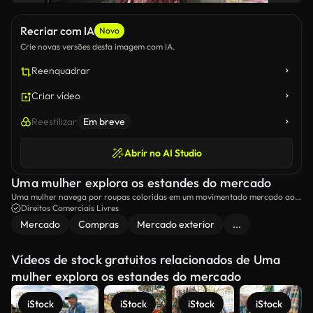
Recriar com IA
Novo
Crie novas versões desta imagem com IA.
Reenquadrar
Criar vídeo
Reestilizar
Em breve
Abrir no AI Studio
Uma mulher explora os estandes do mercado
Uma mulher navega por roupas coloridas em um movimentado mercado ao
ar livre, capturando a essência do comércio local.
Direitos Comerciais Livres
Mercado
Compras
Mercado exterior
...
Vídeos de stock gratuitos relacionados de Uma
mulher explora os estandes do mercado
iStock
iStock
iStock
iStock