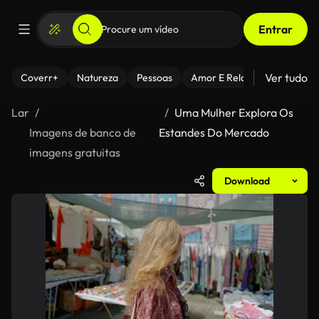
Entrar
Ver tudo
Coverr+
Natureza
Pessoas
Amor E Relacionamentos
Lar
Uma Mulher Explora Os
Imagens de banco de
Estandes Do Mercado
imagens gratuitas
Download