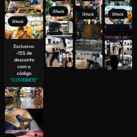
iStock
iStock
iStock
iStock
Veja mais
Exclusivo:
-15% de
desconto
com o
código
"COVERR15"