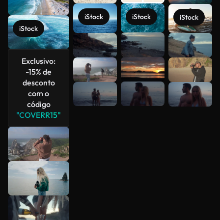
iStock
iStock
iStock
iStock
Veja mais
Exclusivo:
-15% de
desconto
com o
código
"COVERR15"