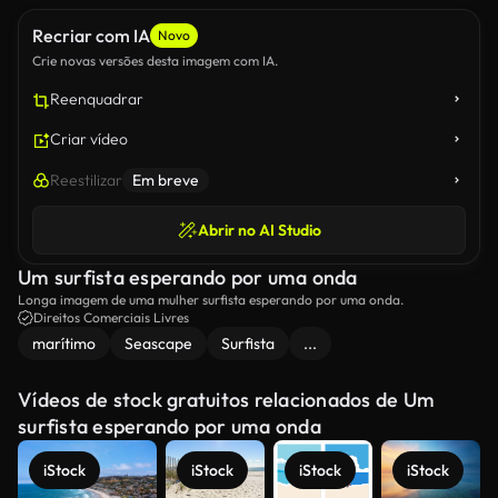
Recriar com IA
Novo
Crie novas versões desta imagem com IA.
Reenquadrar
Criar vídeo
Reestilizar
Em breve
Abrir no AI Studio
Um surfista esperando por uma onda
Longa imagem de uma mulher surfista esperando por uma onda.
Direitos Comerciais Livres
marítimo
Seascape
Surfista
...
Vídeos de stock gratuitos relacionados de Um
surfista esperando por uma onda
iStock
iStock
iStock
iStock