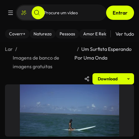
Entrar
Ver tudo
Coverr+
Natureza
Pessoas
Amor E Relacionamentos
Lar
Um Surfista Esperando
Imagens de banco de
Por Uma Onda
imagens gratuitas
Download