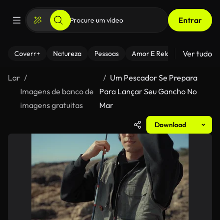
Entrar
Ver tudo
Coverr+
Natureza
Pessoas
Amor E Relacionamentos
Lar
Um Pescador Se Prepara
Imagens de banco de
Para Lançar Seu Gancho No
imagens gratuitas
Mar
Download