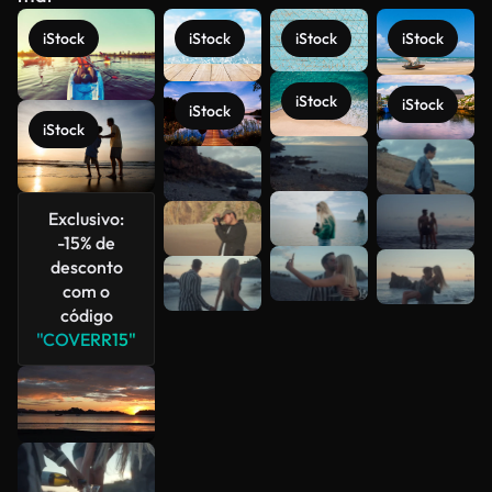
iStock
iStock
iStock
iStock
iStock
iStock
iStock
iStock
Veja mais
Exclusivo:
-15% de
desconto
com o
código
"COVERR15"