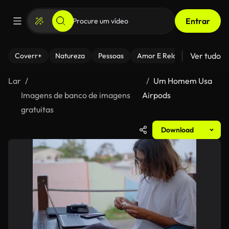
Entrar
Ver tudo
Coverr+
Natureza
Pessoas
Amor E Relacionamentos
Lar
Um Homem Usa
Imagens de banco de imagens
Airpods
gratuitas
Download