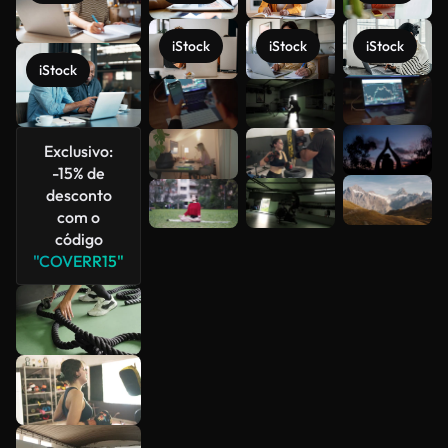
iStock
iStock
iStock
iStock
Veja mais
Exclusivo:
-15% de
desconto
com o
código
"COVERR15"