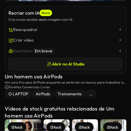
Recriar com IA
Novo
Crie novas versões desta imagem com IA.
Reenquadrar
Criar vídeo
Reestilizar
Em breve
Abrir no AI Studio
Um homem usa AirPods
Um cara tira seus AirPods enquanto se senta em um banco para trabalhar em
um parque de patinação.
Direitos Comerciais Livres
O LAPTOP
AirPods
Treinamento
...
Vídeos de stock gratuitos relacionados de Um
homem usa AirPods
iStock
iStock
iStock
iStock