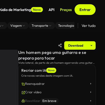
túdio de Marketing
API
Preços
Entrar
Novo
Ver tudo
s
Viagem
Transporte
Tecnologia
Zoom De Fundo
Download
Um homem pega uma guitarra e se
prepara para tocar
Vista lateral, de perto de um homem agarrando uma guitarra
e se preparando para tocá-la.
Recriar com IA
Novo
Crie novas versões desta imagem com IA.
Reenquadrar
Criar vídeo
Reestilizar
Em breve