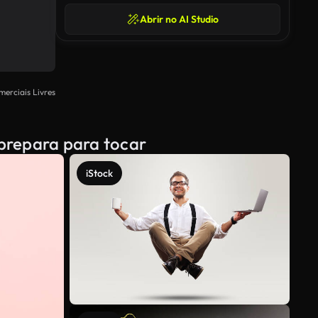
Abrir no AI Studio
merciais Livres
prepara para tocar
iStock