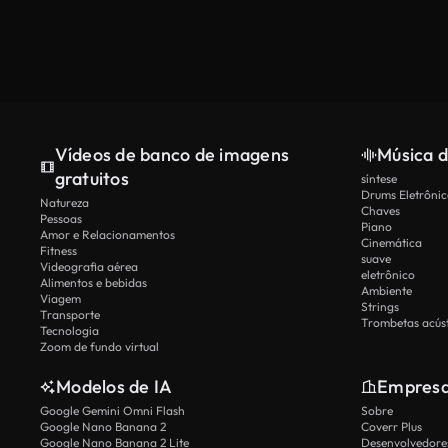
Vídeos de banco de imagens
Música d
gratuitos
síntese
Drums Eletrônic
Natureza
Chaves
Pessoas
Piano
Amor e Relacionamentos
Cinemática
Fitness
suave
Videografia aérea
eletrônico
Alimentos e bebidas
Ambiente
Viagem
Strings
Transporte
Trombetas acúst
Tecnologia
Zoom de fundo virtual
Modelos de IA
Empres
Google Gemini Omni Flash
Sobre
Google Nano Banana 2
Coverr Plus
Google Nano Banana 2 Lite
Desenvolvedores