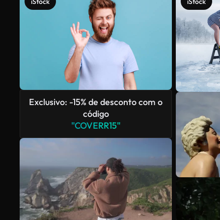
iStock
iStock
Exclusivo: -15% de desconto com o
código
"COVERR15"