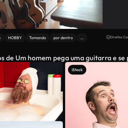
Direitos Co
s
HOBBY
Tomando
por dentro
...
dos de Um homem pega uma guitarra e se 
iStock