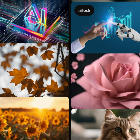
iStock