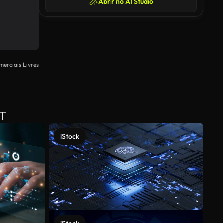
Abrir no AI Studio
merciais Livres
PT
iStock