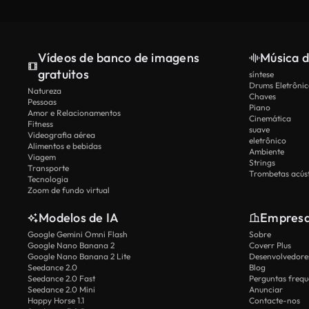
Vídeos de banco de imagens
Música d
gratuitos
síntese
Drums Eletrônic
Natureza
Chaves
Pessoas
Piano
Amor e Relacionamentos
Cinemática
Fitness
suave
Videografia aérea
eletrônico
Alimentos e bebidas
Ambiente
Viagem
Strings
Transporte
Trombetas acúst
Tecnologia
Zoom de fundo virtual
Modelos de IA
Empres
Google Gemini Omni Flash
Sobre
Google Nano Banana 2
Coverr Plus
Google Nano Banana 2 Lite
Desenvolvedores
Seedance 2.0
Blog
Seedance 2.0 Fast
Perguntas frequ
Seedance 2.0 Mini
Anunciar
Happy Horse 1.1
Contacte-nos