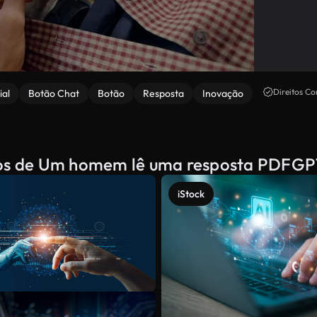
Direitos Co
ial
Botão Chat
Botão
Resposta
Inovação
ados de Um homem lê uma resposta PDFG
iStock