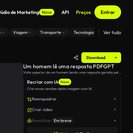
túdio de Marketing
API
Preços
Entrar
Novo
Ver tudo
s
Viagem
Transporte
Tecnologia
Zoom De Fundo
Download
Um homem lê uma resposta PDFGPT
Vista superior de um homem lendo uma resposta gerada pela
ferramenta de IA PDFGPT em seu smartphone.
Recriar com IA
Novo
Crie novas versões desta imagem com IA.
Reenquadrar
Criar vídeo
Reestilizar
Em breve