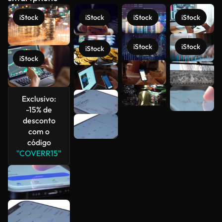
iStock
iStock
iStock
iStock
iStock
iStock
iStock
iStock
Veja mais
Exclusivo:
-15% de
desconto
com o
código
"COVERR15"