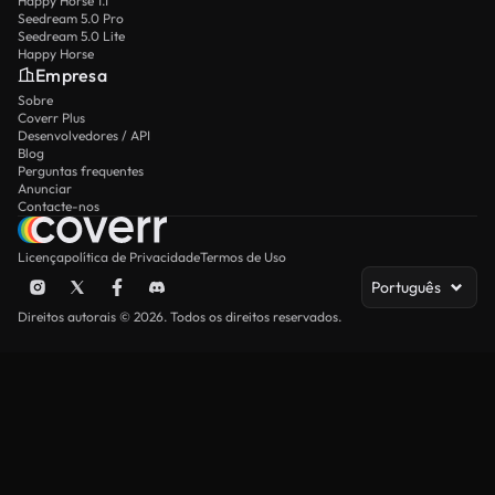
Happy Horse 1.1
Seedream 5.0 Pro
Seedream 5.0 Lite
Happy Horse
Empresa
Sobre
Coverr Plus
Desenvolvedores / API
Blog
Perguntas frequentes
Anunciar
Contacte-nos
Licença
política de Privacidade
Termos de Uso
Português
Direitos autorais © 2026. Todos os direitos reservados.