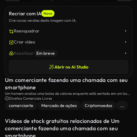
Recriar com IA
Novo
Crie novas versões desta imagem com IA.
Reenquadrar
Criar vídeo
Reestilizar
Em breve
Abrir no AI Studio
Um comerciante fazendo uma chamada com seu
smartphone
Um homem analisa uma bolsa de valores enquanto está sentado em um local
de trabalho.
Direitos Comerciais Livres
comerciante
Mercado de ações
Criptomoedas
...
Vídeos de stock gratuitos relacionados de Um
comerciante fazendo uma chamada com seu
smartphone