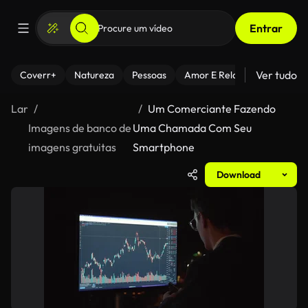
Entrar
Ver tudo
Coverr+
Natureza
Pessoas
Amor E Relacionamentos
Lar
Um Comerciante Fazendo
Imagens de banco de
Uma Chamada Com Seu
imagens gratuitas
Smartphone
Download