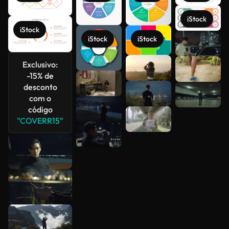
iStock
iStock
iStock
iStock
Veja mais
Exclusivo:
-15% de
desconto
com o
código
"COVERR15"