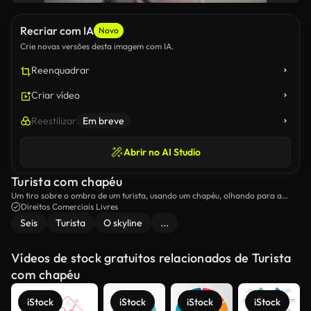
Recriar com IA
Novo
Crie novas versões desta imagem com IA.
Reenquadrar
Criar vídeo
Reestilizar
Em breve
Abrir no AI Studio
Turista com chapéu
Um tiro sobre o ombro de um turista, usando um chapéu, olhando para a
cidade à distância.
Direitos Comerciais Livres
Seis
Turista
O skyline
...
Vídeos de stock gratuitos relacionados de Turista
com chapéu
iStock
iStock
iStock
iStock