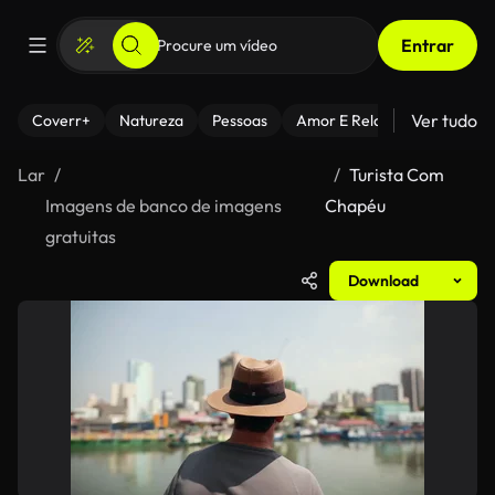
Entrar
Ver tudo
Coverr+
Natureza
Pessoas
Amor E Relacionamentos
Lar
Turista Com
Imagens de banco de imagens
Chapéu
gratuitas
Download