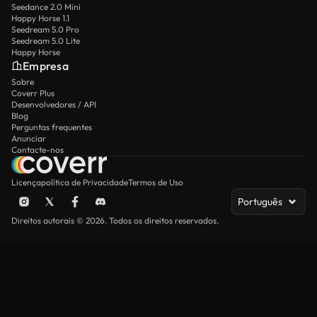
Seedance 2.0 Mini
Happy Horse 1.1
Seedream 5.0 Pro
Seedream 5.0 Lite
Happy Horse
Empresa
Sobre
Coverr Plus
Desenvolvedores / API
Blog
Perguntas frequentes
Anunciar
Contacte-nos
Licença
política de Privacidade
Termos de Uso
Português
Direitos autorais © 2026. Todos os direitos reservados.