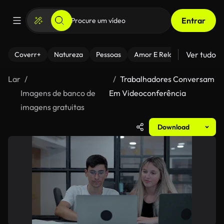
Entrar
Ver tudo
Coverr+
Natureza
Pessoas
Amor E Relacionamentos
Lar
Trabalhadores Conversam
Imagens de banco de
Em Videoconferência
imagens gratuitas
Download