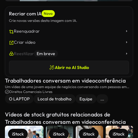
Recriar com IA
Novo
Crie novas versões desta imagem com IA.
Reenquadrar
Criar vídeo
Reestilizar
Em breve
Abrir no AI Studio
Trabalhadores conversam em videoconferência
Um vídeo de uma jovem equipe de negócios conversando com pessoas em
uma chamada de vídeo.
Direitos Comerciais Livres
O LAPTOP
Local de trabalho
Equipe
...
Vídeos de stock gratuitos relacionados de
Trabalhadores conversam em videoconferência
iStock
iStock
iStock
iStock