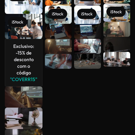
iStock
iStock
iStock
iStock
Veja mais
Exclusivo:
-15% de
desconto
com o
código
"COVERR15"