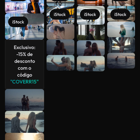
iStock
iStock
iStock
iStock
Veja mais
Exclusivo:
-15% de
desconto
com o
código
"COVERR15"