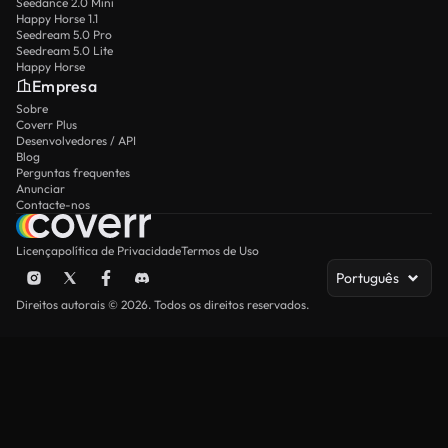
Seedance 2.0 Mini
Happy Horse 1.1
Seedream 5.0 Pro
Seedream 5.0 Lite
Happy Horse
Empresa
Sobre
Coverr Plus
Desenvolvedores / API
Blog
Perguntas frequentes
Anunciar
Contacte-nos
Licença
política de Privacidade
Termos de Uso
Português
Direitos autorais © 2026. Todos os direitos reservados.