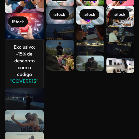
iStock
iStock
iStock
iStock
Veja mais
Exclusivo:
-15% de
desconto
com o
código
"COVERR15"