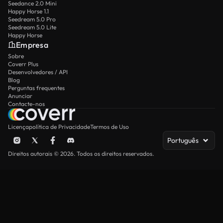
Seedance 2.0 Mini
Happy Horse 1.1
Seedream 5.0 Pro
Seedream 5.0 Lite
Happy Horse
Empresa
Sobre
Coverr Plus
Desenvolvedores / API
Blog
Perguntas frequentes
Anunciar
Contacte-nos
Licença
política de Privacidade
Termos de Uso
Português
Direitos autorais © 2026. Todos os direitos reservados.