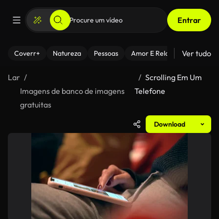
Entrar
Ver tudo
Coverr+
Natureza
Pessoas
Amor E Relacionamentos
Lar
Scrolling Em Um
Imagens de banco de imagens
Telefone
gratuitas
Download