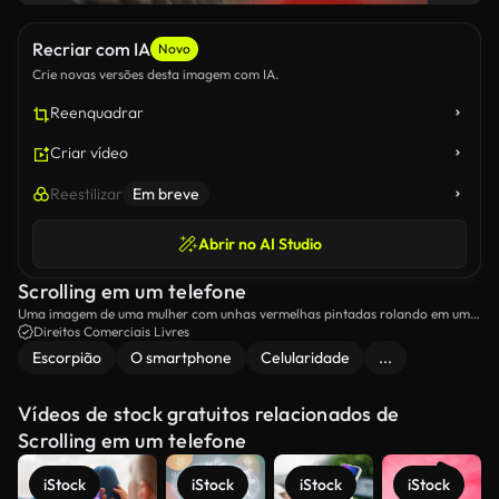
Recriar com IA
Novo
Crie novas versões desta imagem com IA.
Reenquadrar
Criar vídeo
Reestilizar
Em breve
Abrir no AI Studio
Scrolling em um telefone
Uma imagem de uma mulher com unhas vermelhas pintadas rolando em um
iPhone.
Direitos Comerciais Livres
Escorpião
O smartphone
Celularidade
...
Vídeos de stock gratuitos relacionados de
Scrolling em um telefone
iStock
iStock
iStock
iStock