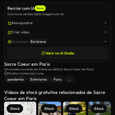
Recriar com IA
Novo
Crie novas versões desta imagem com IA.
Reenquadrar
Criar vídeo
Reestilizar
Em breve
Abrir no AI Studio
Sacre Coeur em Paris
Um homem correndo em frente ao edifício Sacre Coeur, em Paris.
Direitos Comerciais Livres
pandemia
Exteriores
Fora
...
Vídeos de stock gratuitos relacionados de Sacre
Coeur em Paris
iStock
iStock
iStock
iStock