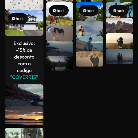
iStock
iStock
iStock
iStock
Veja mais
Exclusivo:
-15% de
desconto
com o
código
"COVERR15"