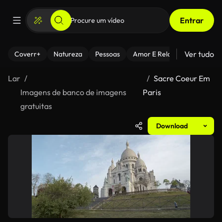
Entrar
Ver tudo
Coverr+
Natureza
Pessoas
Amor E Relacionamentos
Lar
Sacre Coeur Em
Imagens de banco de imagens
Paris
gratuitas
Download