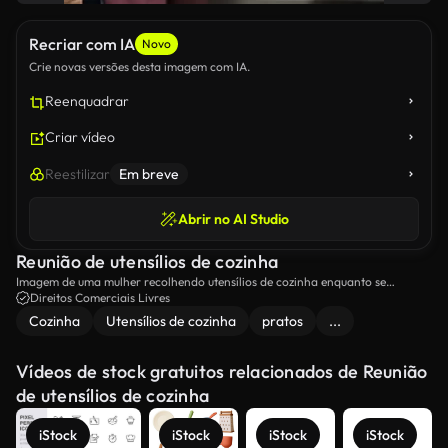
Recriar com IA
Novo
Crie novas versões desta imagem com IA.
Reenquadrar
Criar vídeo
Reestilizar
Em breve
Abrir no AI Studio
Reunião de utensílios de cozinha
Imagem de uma mulher recolhendo utensílios de cozinha enquanto se
prepara para cozinhar.
Direitos Comerciais Livres
Cozinha
Utensílios de cozinha
pratos
...
Vídeos de stock gratuitos relacionados de Reunião
de utensílios de cozinha
iStock
iStock
iStock
iStock