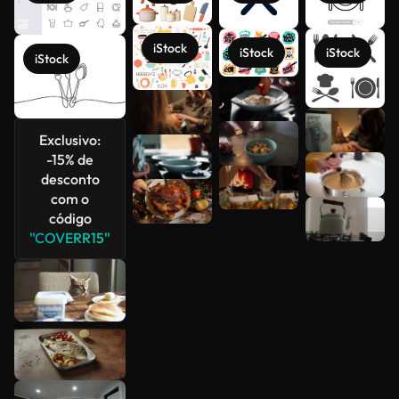
iStock
iStock
iStock
iStock
Exclusivo:
Veja mais
-15% de
desconto
com o
código
"COVERR15"