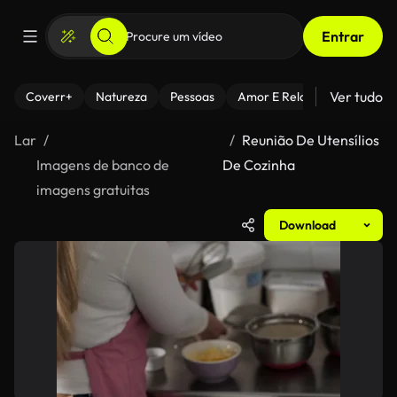
Entrar
Ver tudo
Coverr+
Natureza
Pessoas
Amor E Relacionamentos
Lar
Reunião De Utensílios
Imagens de banco de
De Cozinha
imagens gratuitas
Download