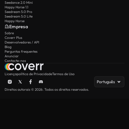
Seedance 2.0 Mini
Happy Horse 1.1
Seedream 5.0 Pro
Seedream 5.0 Lite
Happy Horse
Empresa
Sobre
Coverr Plus
Desenvolvedores / API
Blog
Perguntas frequentes
Anunciar
Contacte-nos
Licença
política de Privacidade
Termos de Uso
Português
Direitos autorais © 2026. Todos os direitos reservados.